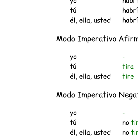
yo
habr
tú
habr
él, ella, usted
habr
Modo Imperativo Afirm
yo
-
tú
tira
él, ella, usted
tire
Modo Imperativo Nega
yo
-
tú
no
ti
él, ella, usted
no
ti