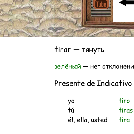
tirar — тянуть
зелёный
— нет отклонен
Presente de Indicativo
yo
tiro
tú
tiras
él, ella, usted
tira