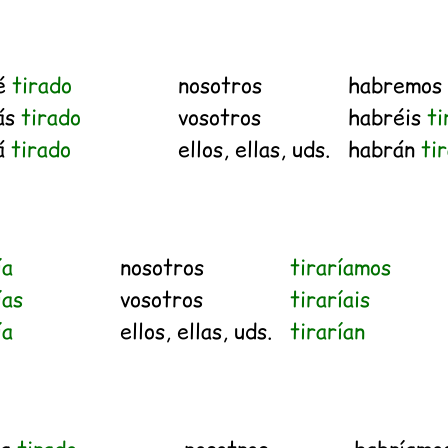
é
tirado
nosotros
habremos
ás
tirado
vosotros
habréis
ti
á
tirado
ellos, ellas, uds.
habrán
ti
ía
nosotros
tiraríamos
ías
vosotros
tiraríais
ía
ellos, ellas, uds.
tirarían