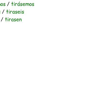
mos
/
tirásemos
s
/
tiraseis
/
tirasen