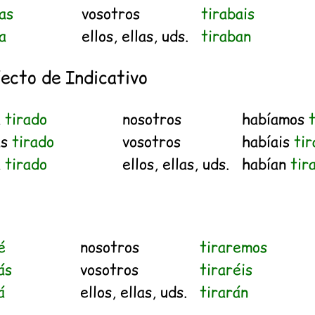
as
vosotros
tirabais
a
ellos, ellas, uds.
tiraban
ecto de Indicativo
a
tirado
nosotros
habíamos
as
tirado
vosotros
habíais
tir
a
tirado
ellos, ellas, uds.
habían
tir
é
nosotros
tiraremos
ás
vosotros
tiraréis
á
ellos, ellas, uds.
tirarán