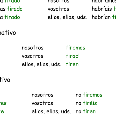
ía
tirado
nosotros
habríamo
ías
tirado
vosotros
habríais
t
ía
tirado
ellos, ellas, uds.
habrían
t
ativo
nosotros
tiremos
vosotros
tirad
ellos, ellas, uds.
tiren
tivo
nosotros
no
tiremos
res
vosotros
no
tiréis
re
ellos, ellas, uds.
no
tiren