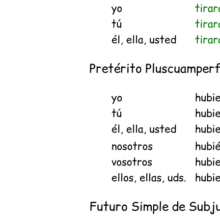
yo
tirar
tú
tirar
él, ella, usted
tirar
Pretérito Pluscuamper
yo
hubi
tú
hubi
él, ella, usted
hubi
nosotros
hubi
vosotros
hubie
ellos, ellas, uds.
hubi
Futuro Simple de Subj