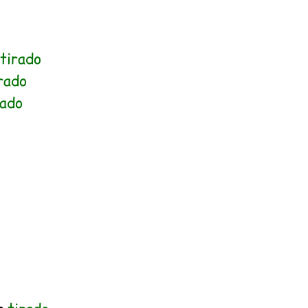
tirado
rado
rado