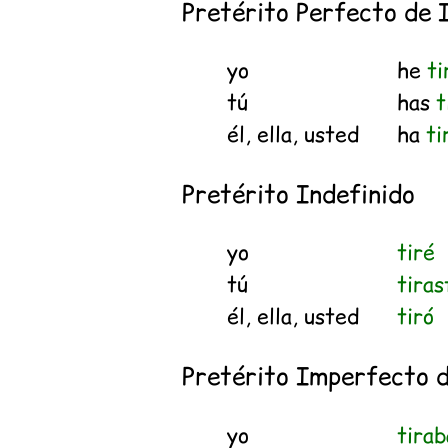
Pretérito Perfecto de 
yo
he
ti
tú
has
t
él, ella, usted
ha
ti
Pretérito Indefinido
yo
tiré
tú
tiras
él, ella, usted
tiró
Pretérito Imperfecto d
yo
tirab