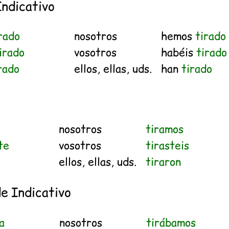
Indicativo
rado
nosotros
hemos
tirado
irado
vosotros
habéis
tirado
rado
ellos, ellas, uds.
han
tirado
nosotros
tiramos
te
vosotros
tirasteis
ellos, ellas, uds.
tiraron
e Indicativo
a
nosotros
tirábamos