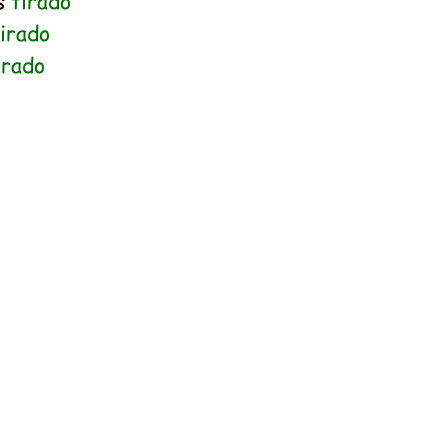
s
tirado
irado
irado