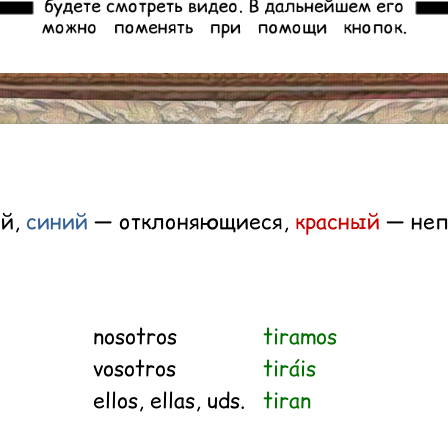
ий,
синий
— отклоняющиеся,
красный
— неп
nosotros
tiramos
vosotros
tiráis
ellos, ellas, uds.
tiran