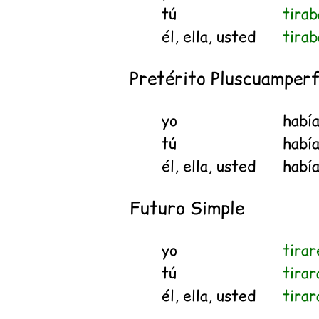
tú
tirab
él, ella, usted
tirab
Pretérito Pluscuamperf
yo
habí
tú
habí
él, ella, usted
habí
Futuro Simple
yo
tirar
tú
tirar
él, ella, usted
tirar