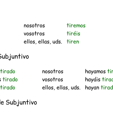
o
nosotros
tiremos
vosotros
tiréis
ellos, ellas, uds.
tiren
Subjuntivo
a
tirado
nosotros
hayamos
ti
s
tirado
vosotros
hayáis
tira
a
tirado
ellos, ellas, uds.
hayan
tira
de Subjuntivo