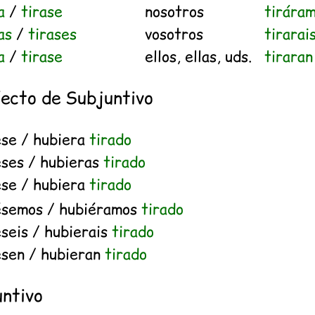
a
/
tirase
nosotros
tirára
as
/
tirases
vosotros
tirarai
a
/
tirase
ellos, ellas, uds.
tiraran
fecto de Subjuntivo
ese / hubiera
tirado
eses / hubieras
tirado
ese / hubiera
tirado
ésemos / hubiéramos
tirado
seis / hubierais
tirado
esen / hubieran
tirado
untivo