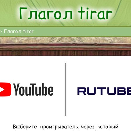
Глагол tirar
>
Глагол tirar