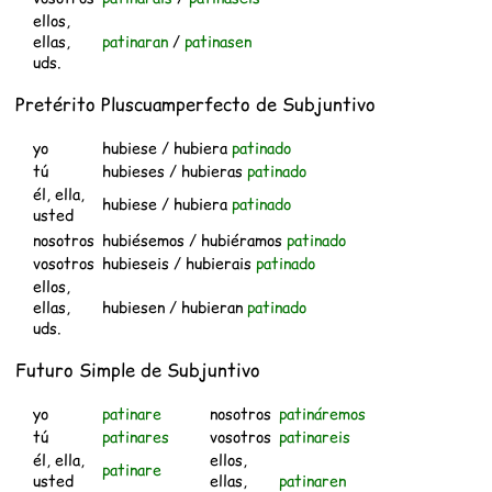
ellos,
ellas,
patinaran
/
patinasen
uds.
Pretérito Pluscuamperfecto de Subjuntivo
yo
hubiese / hubiera
patinado
tú
hubieses / hubieras
patinado
él, ella,
hubiese / hubiera
patinado
usted
nosotros
hubiésemos / hubiéramos
patinado
vosotros
hubieseis / hubierais
patinado
ellos,
ellas,
hubiesen / hubieran
patinado
uds.
Futuro Simple de Subjuntivo
yo
patinare
nosotros
patináremos
tú
patinares
vosotros
patinareis
él, ella,
ellos,
patinare
usted
ellas,
patinaren