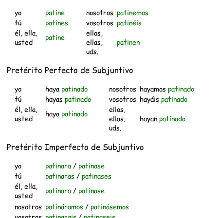
yo
patine
nosotros
patinemos
tú
patines
vosotros
patinéis
él, ella,
ellos,
patine
usted
ellas,
patinen
uds.
Pretérito Perfecto de Subjuntivo
yo
haya
patinado
nosotros
hayamos
patinado
tú
hayas
patinado
vosotros
hayáis
patinado
él, ella,
ellos,
haya
patinado
usted
ellas,
hayan
patinado
uds.
Pretérito Imperfecto de Subjuntivo
yo
patinara
/
patinase
tú
patinaras
/
patinases
él, ella,
patinara
/
patinase
usted
nosotros
patináramos
/
patinásemos
vosotros
patinarais
/
patinaseis