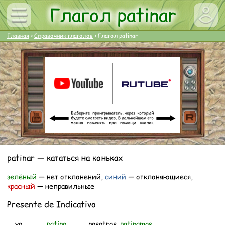
Глагол patinar
Главная
>
Справочник глаголов
>
Глагол patinar
patinar — кататься на коньках
зелёный
— нет отклонений,
синий
— отклоняющиеся,
красный
— неправильные
Presente de Indicativo
yo
patino
nosotros
patinamos