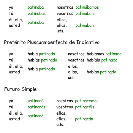
yo
patinaba
nosotros
patinábamos
tú
patinabas
vosotros
patinabais
él, ella,
ellos,
patinaba
usted
ellas,
patinaban
uds.
Pretérito Pluscuamperfecto de Indicativo
yo
había
patinado
nosotros
habíamos
patinado
tú
habías
patinado
vosotros
habíais
patinado
él, ella,
ellos,
había
patinado
usted
ellas,
habían
patinado
uds.
Futuro Simple
yo
patinaré
nosotros
patinaremos
tú
patinarás
vosotros
patinaréis
él, ella,
ellos,
patinará
usted
ellas,
patinarán
uds.