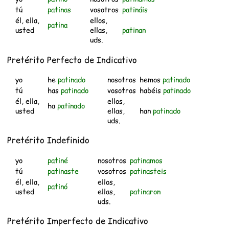
tú
patinas
vosotros
patináis
él, ella,
ellos,
patina
usted
ellas,
patinan
uds.
Pretérito Perfecto de Indicativo
yo
he
patinado
nosotros
hemos
patinado
tú
has
patinado
vosotros
habéis
patinado
él, ella,
ellos,
ha
patinado
usted
ellas,
han
patinado
uds.
Pretérito Indefinido
yo
patiné
nosotros
patinamos
tú
patinaste
vosotros
patinasteis
él, ella,
ellos,
patinó
usted
ellas,
patinaron
uds.
Pretérito Imperfecto de Indicativo