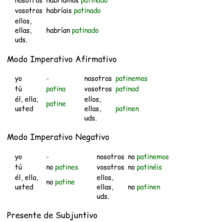
nosotros
habríamos
patinado
vosotros
habríais
patinado
ellos,
ellas,
habrían
patinado
uds.
Modo Imperativo Afirmativo
yo
-
nosotros
patinemos
tú
patina
vosotros
patinad
él, ella,
ellos,
patine
usted
ellas,
patinen
uds.
Modo Imperativo Negativo
yo
-
nosotros
no
patinemos
tú
no
patines
vosotros
no
patinéis
él, ella,
ellos,
no
patine
usted
ellas,
no
patinen
uds.
Presente de Subjuntivo