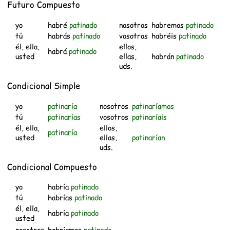
Futuro Compuesto
yo
habré
patinado
nosotros
habremos
patinado
tú
habrás
patinado
vosotros
habréis
patinado
él, ella,
ellos,
habrá
patinado
usted
ellas,
habrán
patinado
uds.
Condicional Simple
yo
patinaría
nosotros
patinaríamos
tú
patinarías
vosotros
patinaríais
él, ella,
ellos,
patinaría
usted
ellas,
patinarían
uds.
Condicional Compuesto
yo
habría
patinado
tú
habrías
patinado
él, ella,
habría
patinado
usted