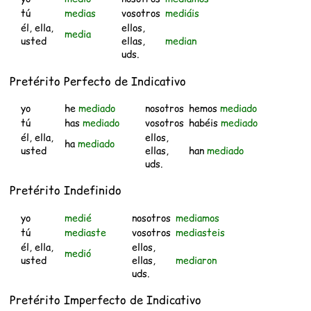
tú
medias
vosotros
mediáis
él, ella,
ellos,
media
usted
ellas,
median
uds.
Pretérito Perfecto de Indicativo
yo
he
mediado
nosotros
hemos
mediado
tú
has
mediado
vosotros
habéis
mediado
él, ella,
ellos,
ha
mediado
usted
ellas,
han
mediado
uds.
Pretérito Indefinido
yo
medié
nosotros
mediamos
tú
mediaste
vosotros
mediasteis
él, ella,
ellos,
medió
usted
ellas,
mediaron
uds.
Pretérito Imperfecto de Indicativo