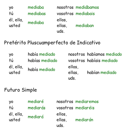
yo
mediaba
nosotros
mediábamos
tú
mediabas
vosotros
mediabais
él, ella,
ellos,
mediaba
usted
ellas,
mediaban
uds.
Pretérito Pluscuamperfecto de Indicativo
yo
había
mediado
nosotros
habíamos
mediado
tú
habías
mediado
vosotros
habíais
mediado
él, ella,
ellos,
había
mediado
usted
ellas,
habían
mediado
uds.
Futuro Simple
yo
mediaré
nosotros
mediaremos
tú
mediarás
vosotros
mediaréis
él, ella,
ellos,
mediará
usted
ellas,
mediarán
uds.