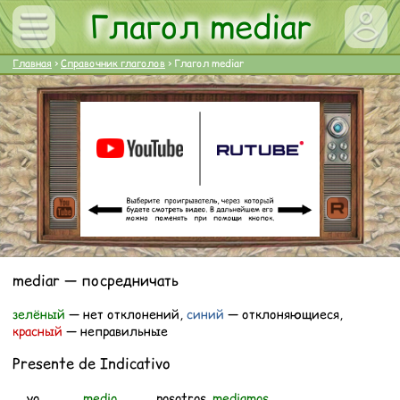
Глагол mediar
Главная
>
Справочник глаголов
>
Глагол mediar
mediar — посредничать
зелёный
— нет отклонений,
синий
— отклоняющиеся,
красный
— неправильные
Presente de Indicativo
yo
medio
nosotros
mediamos