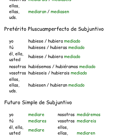
ellos,
ellas,
mediaran
/
mediasen
uds.
Pretérito Pluscuamperfecto de Subjuntivo
yo
hubiese / hubiera
mediado
tú
hubieses / hubieras
mediado
él, ella,
hubiese / hubiera
mediado
usted
nosotros
hubiésemos / hubiéramos
mediado
vosotros
hubieseis / hubierais
mediado
ellos,
ellas,
hubiesen / hubieran
mediado
uds.
Futuro Simple de Subjuntivo
yo
mediare
nosotros
mediáremos
tú
mediares
vosotros
mediareis
él, ella,
ellos,
mediare
usted
ellas,
mediaren