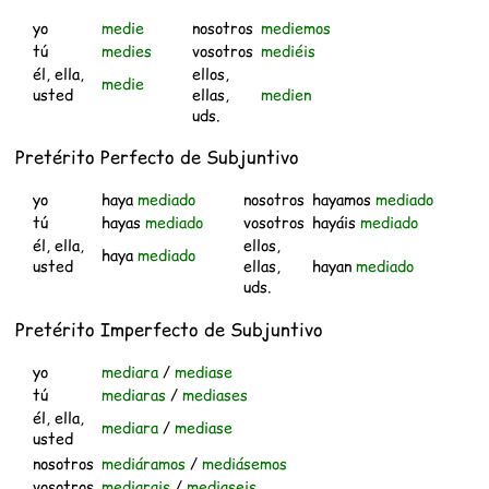
yo
medie
nosotros
mediemos
tú
medies
vosotros
mediéis
él, ella,
ellos,
medie
usted
ellas,
medien
uds.
Pretérito Perfecto de Subjuntivo
yo
haya
mediado
nosotros
hayamos
mediado
tú
hayas
mediado
vosotros
hayáis
mediado
él, ella,
ellos,
haya
mediado
usted
ellas,
hayan
mediado
uds.
Pretérito Imperfecto de Subjuntivo
yo
mediara
/
mediase
tú
mediaras
/
mediases
él, ella,
mediara
/
mediase
usted
nosotros
mediáramos
/
mediásemos
vosotros
mediarais
/
mediaseis