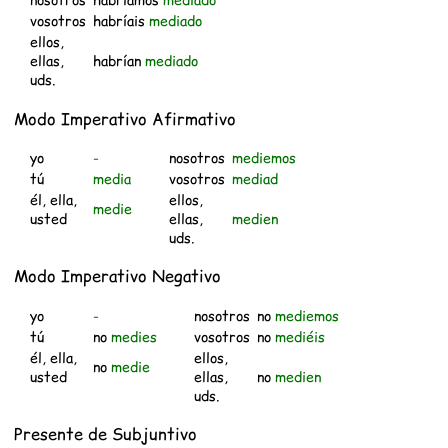
nosotros
habríamos
mediado
vosotros
habríais
mediado
ellos,
ellas,
habrían
mediado
uds.
Modo Imperativo Afirmativo
yo
-
nosotros
mediemos
tú
media
vosotros
mediad
él, ella,
ellos,
medie
usted
ellas,
medien
uds.
Modo Imperativo Negativo
yo
-
nosotros
no
mediemos
tú
no
medies
vosotros
no
mediéis
él, ella,
ellos,
no
medie
usted
ellas,
no
medien
uds.
Presente de Subjuntivo