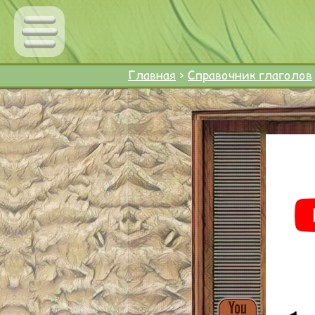
Главная
>
Справочник глаголов