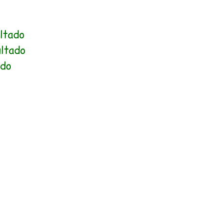
ultado
ultado
ado