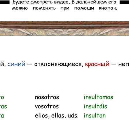
ий,
синий
— отклоняющиеся,
красный
— неп
to
nosotros
insultamos
tas
vosotros
insultáis
ta
ellos, ellas, uds.
insultan