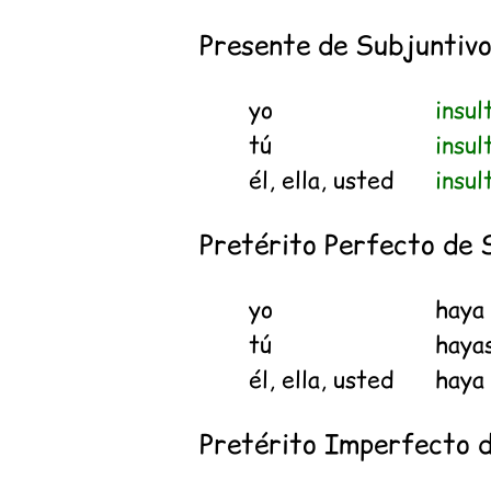
Presente de Subjuntiv
yo
insul
tú
insul
él, ella, usted
insul
Pretérito Perfecto de 
yo
hay
tú
haya
él, ella, usted
hay
Pretérito Imperfecto 