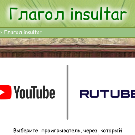
Глагол insultar
>
Глагол insultar