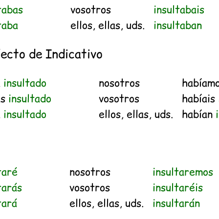
tabas
vosotros
insultabais
taba
ellos, ellas, uds.
insultaban
ecto de Indicativo
a
insultado
nosotros
habíam
as
insultado
vosotros
habíais
a
insultado
ellos, ellas, uds.
habían
taré
nosotros
insultaremos
tarás
vosotros
insultaréis
tará
ellos, ellas, uds.
insultarán