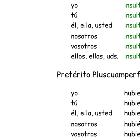
yo
insul
tú
insul
él, ella, usted
insul
nosotros
insu
vosotros
insul
ellos, ellas, uds.
insul
Pretérito Pluscuamper
yo
hubi
tú
hubi
él, ella, usted
hubi
nosotros
hubi
vosotros
hubie