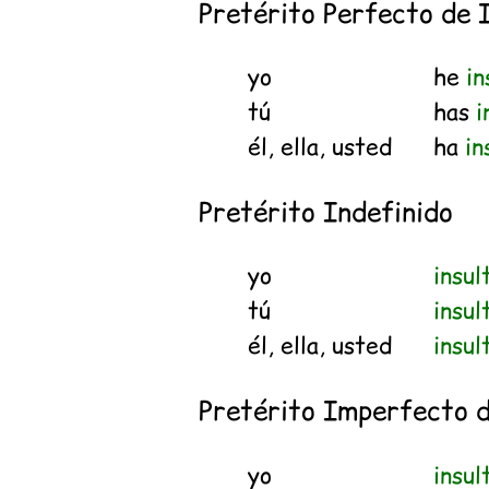
Pretérito Perfecto de 
yo
he
in
tú
has
i
él, ella, usted
ha
in
Pretérito Indefinido
yo
insul
tú
insul
él, ella, usted
insul
Pretérito Imperfecto d
yo
insul