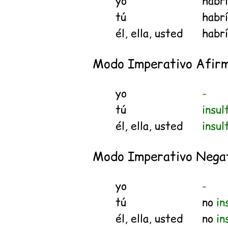
yo
habr
tú
habr
él, ella, usted
habr
Modo Imperativo Afirm
yo
-
tú
insul
él, ella, usted
insul
Modo Imperativo Nega
yo
-
tú
no
in
él, ella, usted
no
in