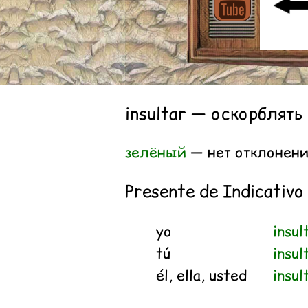
insultar — оскорблять
зелёный
— нет отклонен
Presente de Indicativo
yo
insul
tú
insul
él, ella, usted
insul