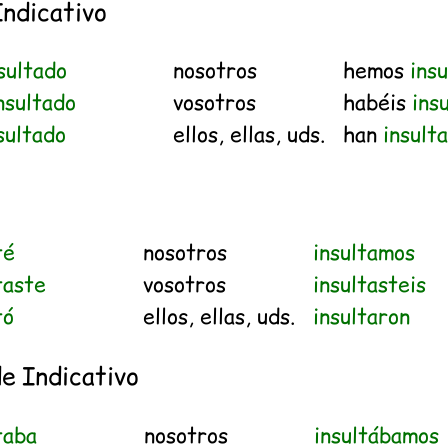
Indicativo
sultado
nosotros
hemos
ins
nsultado
vosotros
habéis
ins
sultado
ellos, ellas, uds.
han
insult
té
nosotros
insultamos
taste
vosotros
insultasteis
tó
ellos, ellas, uds.
insultaron
e Indicativo
taba
nosotros
insultábamos