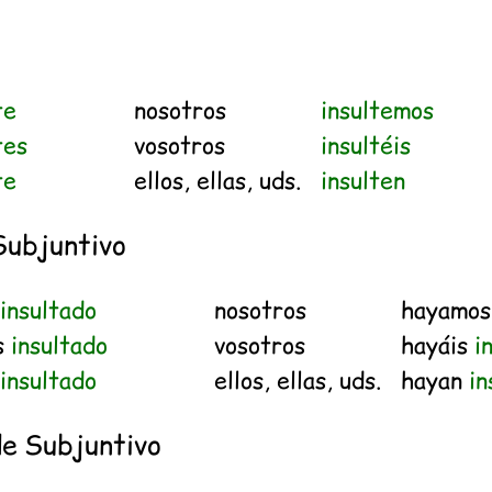
o
te
nosotros
insultemos
tes
vosotros
insultéis
te
ellos, ellas, uds.
insulten
Subjuntivo
a
insultado
nosotros
hayamo
s
insultado
vosotros
hayáis
i
a
insultado
ellos, ellas, uds.
hayan
in
de Subjuntivo