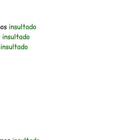
mos
insultado
s
insultado
n
insultado