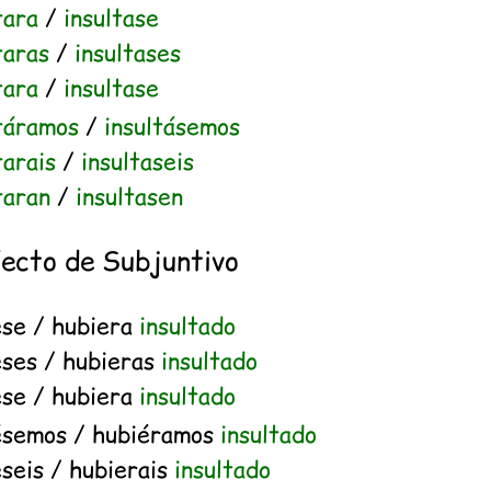
tara
/
insultase
taras
/
insultases
tara
/
insultase
ltáramos
/
insultásemos
tarais
/
insultaseis
taran
/
insultasen
fecto de Subjuntivo
ese / hubiera
insultado
eses / hubieras
insultado
ese / hubiera
insultado
ésemos / hubiéramos
insultado
seis / hubierais
insultado