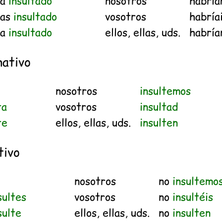
ía
insultado
nosotros
habrí
ías
insultado
vosotros
habría
ía
insultado
ellos, ellas, uds.
habrí
ativo
nosotros
insultemos
ta
vosotros
insultad
te
ellos, ellas, uds.
insulten
tivo
nosotros
no
insultemo
sultes
vosotros
no
insultéis
sulte
ellos, ellas, uds.
no
insulten