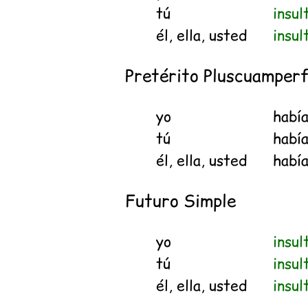
tú
insul
él, ella, usted
insul
Pretérito Pluscuamperf
yo
habí
tú
habí
él, ella, usted
habí
Futuro Simple
yo
insul
tú
insul
él, ella, usted
insul