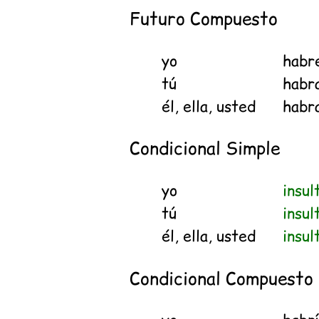
Futuro Compuesto
yo
habr
tú
habr
él, ella, usted
habr
Condicional Simple
yo
insul
tú
insul
él, ella, usted
insul
Condicional Compuesto