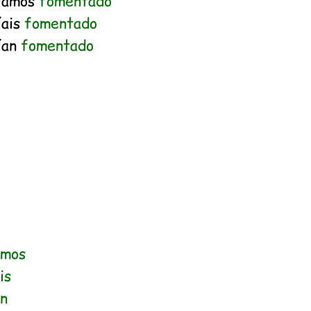
íamos
fomentado
íais
fomentado
ían
fomentado
emos
is
n