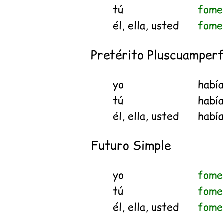
tú
fome
él, ella, usted
fome
Pretérito Pluscuamperf
yo
habí
tú
habí
él, ella, usted
habí
Futuro Simple
yo
fome
tú
fome
él, ella, usted
fome