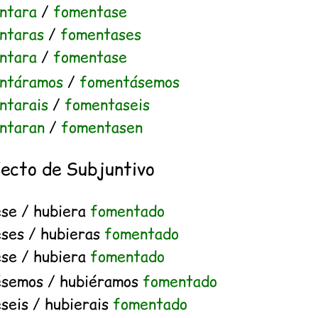
ntara
/
fomentase
ntaras
/
fomentases
ntara
/
fomentase
ntáramos
/
fomentásemos
ntarais
/
fomentaseis
ntaran
/
fomentasen
fecto de Subjuntivo
ese / hubiera
fomentado
eses / hubieras
fomentado
ese / hubiera
fomentado
ésemos / hubiéramos
fomentado
seis / hubierais
fomentado