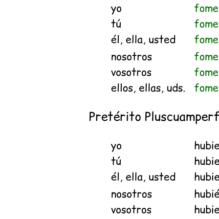
yo
fome
tú
fome
él, ella, usted
fome
nosotros
fome
vosotros
fome
ellos, ellas, uds.
fome
Pretérito Pluscuamper
yo
hubi
tú
hubi
él, ella, usted
hubi
nosotros
hubi
vosotros
hubie