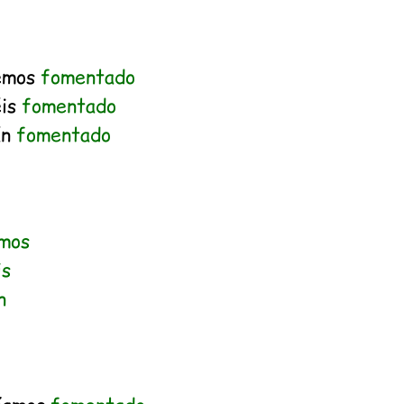
emos
fomentado
éis
fomentado
án
fomentado
mos
is
n