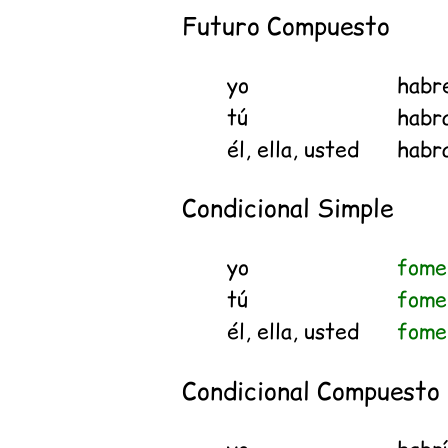
Futuro Compuesto
yo
habr
tú
habr
él, ella, usted
habr
Condicional Simple
yo
fome
tú
fome
él, ella, usted
fome
Condicional Compuesto