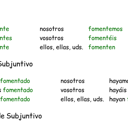
o
nte
nosotros
fomentemos
ntes
vosotros
fomentéis
nte
ellos, ellas, uds.
fomenten
Subjuntivo
a
fomentado
nosotros
hayam
s
fomentado
vosotros
hayái
a
fomentado
ellos, ellas, uds.
hayan
de Subjuntivo