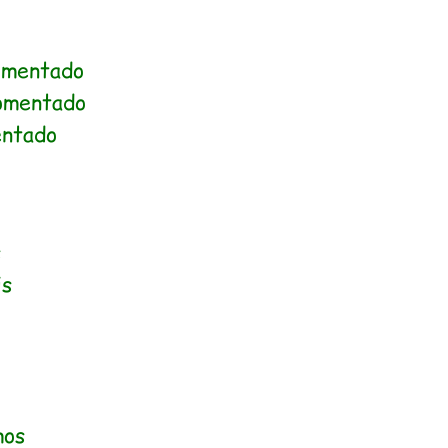
omentado
omentado
ntado
s
is
mos