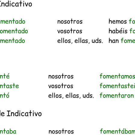
Indicativo
omentado
nosotros
hemos
f
omentado
vosotros
habéis
f
omentado
ellos, ellas, uds.
han
fome
nté
nosotros
fomentamo
ntaste
vosotros
fomentaste
ntó
ellos, ellas, uds.
fomentaron
e Indicativo
ntaba
nosotros
fomentába