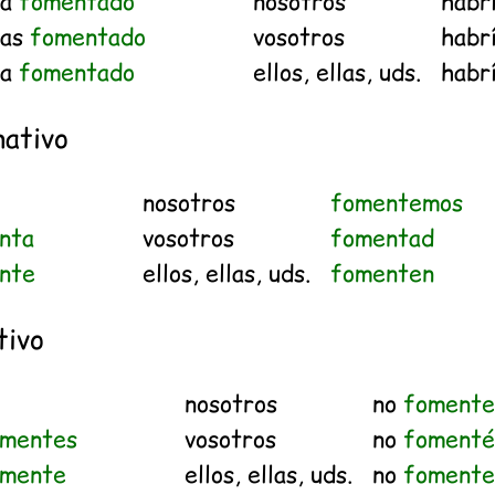
ía
fomentado
nosotros
habr
ías
fomentado
vosotros
habr
ía
fomentado
ellos, ellas, uds.
habr
ativo
nosotros
fomentemos
nta
vosotros
fomentad
nte
ellos, ellas, uds.
fomenten
tivo
nosotros
no
foment
omentes
vosotros
no
fomenté
omente
ellos, ellas, uds.
no
fomente