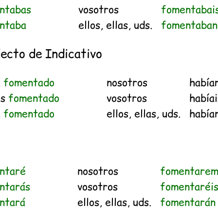
ntabas
vosotros
fomentabai
ntaba
ellos, ellas, uds.
fomentaban
ecto de Indicativo
a
fomentado
nosotros
habí
as
fomentado
vosotros
había
a
fomentado
ellos, ellas, uds.
había
ntaré
nosotros
fomentarem
ntarás
vosotros
fomentaréi
ntará
ellos, ellas, uds.
fomentarán