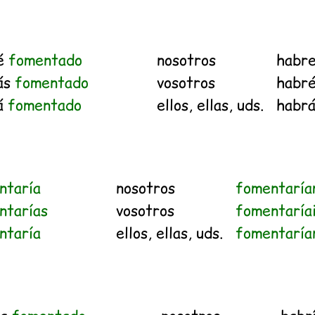
é
fomentado
nosotros
habr
ás
fomentado
vosotros
habr
á
fomentado
ellos, ellas, uds.
habr
ntaría
nosotros
fomentaría
ntarías
vosotros
fomentaría
ntaría
ellos, ellas, uds.
fomentaría