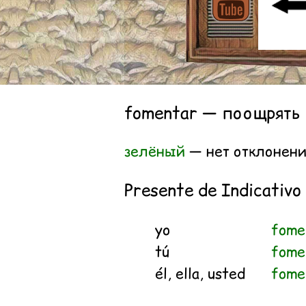
fomentar — поощрять
зелёный
— нет отклонен
Presente de Indicativo
yo
fome
tú
fome
él, ella, usted
fome