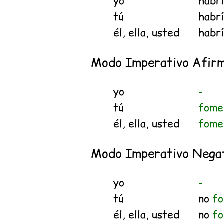
yo
habr
tú
habr
él, ella, usted
habr
Modo Imperativo Afirm
yo
-
tú
fome
él, ella, usted
fome
Modo Imperativo Nega
yo
-
tú
no
f
él, ella, usted
no
f