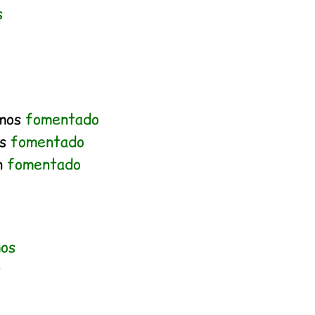
s
amos
fomentado
is
fomentado
n
fomentado
os
s