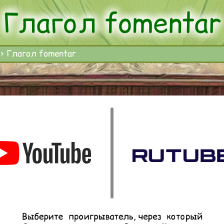
Глагол fomentar
>
Глагол fomentar