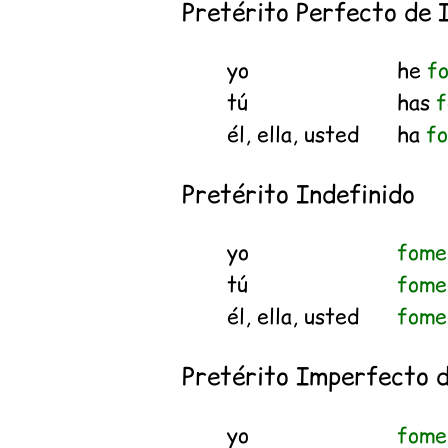
Pretérito Perfecto de 
yo
he
f
tú
has
f
él, ella, usted
ha
f
Pretérito Indefinido
yo
fome
tú
fome
él, ella, usted
fome
Pretérito Imperfecto d
yo
fome