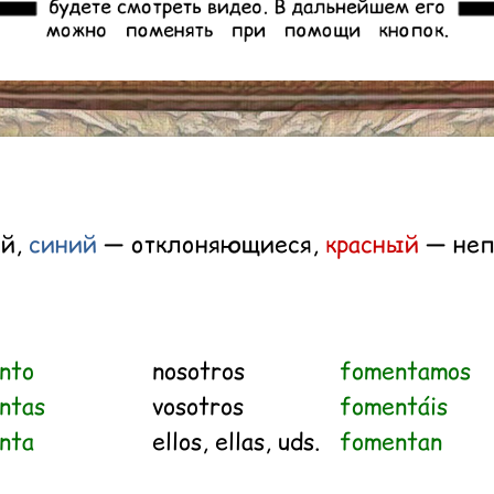
ий,
синий
— отклоняющиеся,
красный
— неп
nto
nosotros
fomentamos
ntas
vosotros
fomentáis
nta
ellos, ellas, uds.
fomentan